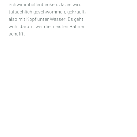
Schwimmhallenbecken. Ja, es wird 
tatsächlich geschwommen, gekrault, 
also mit Kopf unter Wasser. Es geht 
wohl darum, wer die meisten Bahnen 
schafft. 
Schwimmwettkampf im Fluss
Zwei Frauen steigen aus dem Wasser 
und laufen mit nackten Beinen in 
einen Umhang gehüllt eilig zu den 
Umkleiden, die weit entfernt zu sein 
scheinen. Ein etwas korpulenter 