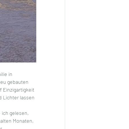
lie in 
 neu gebauten 
 Einzigartigkeit 
 Lichter lassen 
 ich gelesen, 
kalten Monaten, 
r 