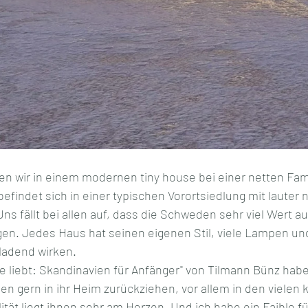
en wir in einem modernen tiny house bei einer netten Fami
efindet sich in einer typischen Vorortsiedlung mit lauter
s fällt bei allen auf, dass die Schweden sehr viel Wert auf
gen. Jedes Haus hat seinen eigenen Stil, viele Lampen und
nladend wirken.
e liebt: Skandinavien für Anfänger" von Tilmann Bünz habe
n gern in ihr Heim zurückziehen, vor allem in den vielen 
ität liegt ihnen sehr am Herzen. Und ich habe ein Faible fü