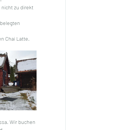
icht zu direkt 
 belegten 
n Chai Latte. 
ssa. Wir buchen 
d.