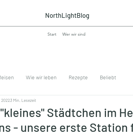
NorthLightBlog
Start
Wer wir sind
Reisen
Wie wir leben
Rezepte
Beliebt
. 2022
3 Min. Lesezeit
 "kleines" Städtchen im H
 - unsere erste Station f