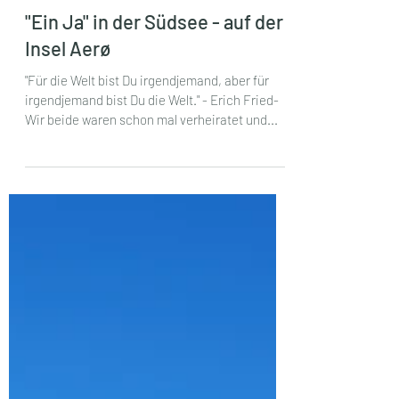
Anke Dollase
26. März 2023
3 Min. Lesezeit
"Ein Ja" in der Südsee - auf der
Insel Aerø
"Für die Welt bist Du irgendjemand, aber für
irgendjemand bist Du die Welt." - Erich Fried-
Wir beide waren schon mal verheiratet und...