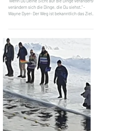
Anke Dollase
22. Feb. 2022
4 Min. Lesezeit
Gävle, ein Vorgeschmack auf
den belebteren Süden
"Wenn Du Deine Sicht auf die Dinge veränderst,
verändern sich die Dinge, die Du siehst." -
Wayne Dyer- Der Weg ist bekanntlich das Ziel...