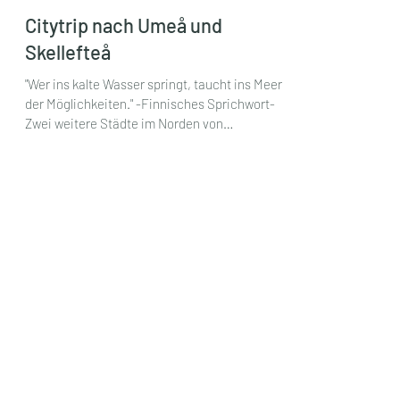
Anke Dollase
15. Feb. 2022
3 Min. Lesezeit
Citytrip nach Umeå und
Skellefteå
"Wer ins kalte Wasser springt, taucht ins Meer
der Möglichkeiten." -Finnisches Sprichwort-
Zwei weitere Städte im Norden von
Schweden...