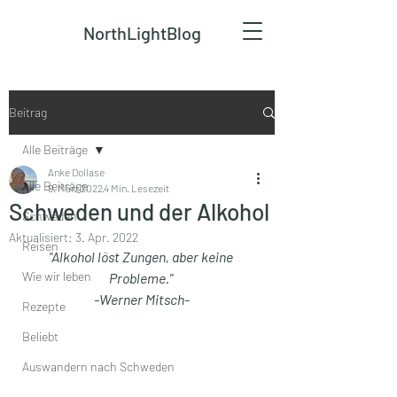
NorthLightBlog
Beitrag
Alle Beiträge
Anke Dollase
Alle Beiträge
9. März 2022
4 Min. Lesezeit
Schweden und der Alkohol
Schweden
Aktualisiert:
3. Apr. 2022
Reisen
"Alkohol löst Zungen, aber keine 
Wie wir leben
Probleme." 
-Werner Mitsch-
Rezepte
Beliebt
Auswandern nach Schweden