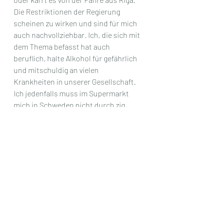
Die Restriktionen der Regierung 
scheinen zu wirken und sind für mich 
auch nachvollziehbar. Ich, die sich mit 
dem Thema befasst hat auch 
beruflich, halte Alkohol für gefährlich 
und mitschuldig an vielen 
Krankheiten in unserer Gesellschaft. 
Ich jedenfalls muss im Supermarkt 
mich in Schweden nicht durch zig 
Regale mit Alkohol kämpfen, um an 
eine alkoholfreie Alternative zu 
kommen. Es fühlt sich hier normaler 
an, eine Nicht-Trinkerin zu sein. Ich 
geniesse nach wie vor ein Glas Wein 
mit meinem Liebsten und einem 
guten Gefühl. 
Wer sich angesprochen fühlt und sich 
gern mit dem Thema intensiver 